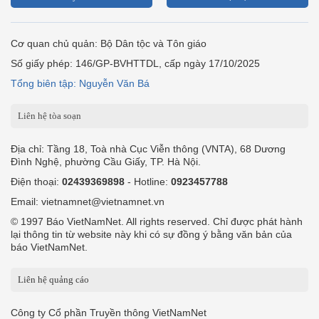
Cơ quan chủ quản: Bộ Dân tộc và Tôn giáo
Số giấy phép: 146/GP-BVHTTDL, cấp ngày 17/10/2025
Tổng biên tập: Nguyễn Văn Bá
Liên hệ tòa soạn
Địa chỉ: Tầng 18, Toà nhà Cục Viễn thông (VNTA), 68 Dương
Đình Nghệ, phường Cầu Giấy, TP. Hà Nội.
Điện thoại:
02439369898
- Hotline:
0923457788
Email: vietnamnet@vietnamnet.vn
© 1997 Báo VietNamNet. All rights reserved. Chỉ được phát hành
lại thông tin từ website này khi có sự đồng ý bằng văn bản của
báo VietNamNet.
Liên hệ quảng cáo
Công ty Cổ phần Truyền thông VietNamNet