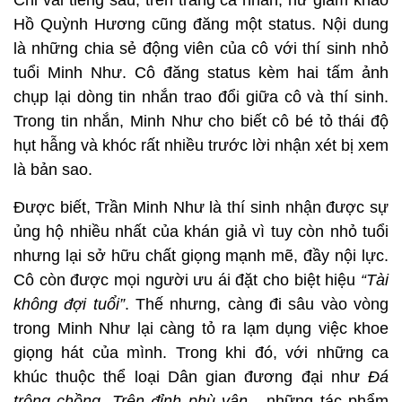
C
hỉ vài tiếng sau, trên trang cá nhân, nữ giám khảo
Hồ Quỳnh Hương cũng đăng một status. Nội dung
là những chia sẻ động viên của cô với thí sinh nhỏ
tuổi Minh Như. Cô đăng status kèm hai tấm ảnh
chụp lại dòng tin nhắn trao đổi giữa cô và thí sinh.
Trong tin nhắn, Minh Như cho biết cô bé tỏ thái độ
hụt hẫng và khóc rất nhiều trước lời nhận xét bị xem
là bản sao.
Được biết, Trần Minh Như là thí sinh nhận được sự
ủng hộ nhiều nhất của khán giả vì tuy còn nhỏ tuổi
nhưng lại sở hữu chất giọng mạnh mẽ, đầy nội lực.
Cô còn được mọi người ưu ái đặt cho biệt hiệu
“Tài
không đợi tuổi”
. Thế nhưng, càng đi sâu vào vòng
trong Minh Như lại càng tỏ ra lạm dụng việc khoe
giọng hát của mình. Trong khi đó, với những ca
khúc thuộc thể loại Dân gian đương đại như
Đá
trông chồng, Trên đỉnh phù vân
- những tác phẩm