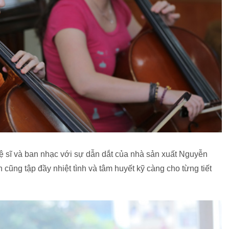
 sĩ và ban nhạc với sự dẫn dắt của nhà sản xuất Nguyễn
ng tập đầy nhiệt tình và tâm huyết kỹ càng cho từng tiết