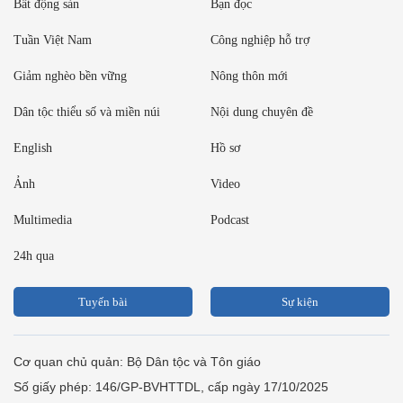
Bất động sản
Bạn đọc
Tuần Việt Nam
Công nghiệp hỗ trợ
Giảm nghèo bền vững
Nông thôn mới
Dân tộc thiểu số và miền núi
Nội dung chuyên đề
English
Hồ sơ
Ảnh
Video
Multimedia
Podcast
24h qua
Tuyến bài
Sự kiện
Cơ quan chủ quản: Bộ Dân tộc và Tôn giáo
Số giấy phép: 146/GP-BVHTTDL, cấp ngày 17/10/2025