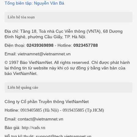
Tổng biên tập: Nguyễn Văn Bá
Liên hệ tòa soạn
Địa chỉ: Tầng 18, Toà nhà Cục Viễn thông (VNTA), 68 Dương
Đình Nghệ, phường Cầu Giấy, TP. Hà Nội.
Điện thoại:
02439369898
- Hotline:
0923457788
Email: vietnamnet@vietnamnet.vn
© 1997 Báo VietNamNet. All rights reserved. Chỉ được phát hành
lại thông tin từ website này khi có sự đồng ý bằng văn bản của
báo VietNamNet.
Liên hệ quảng cáo
Công ty Cổ phần Truyền thông VietNamNet
Hotline:
-
0919405885 (Hà Nội)
0919435885 (Tp.HCM)
Email: contact@vietnamnet.vn
Báo giá:
http://vads.vn
Hỗ trợ kỹ thuật: support@tech.vietnamnet.vn