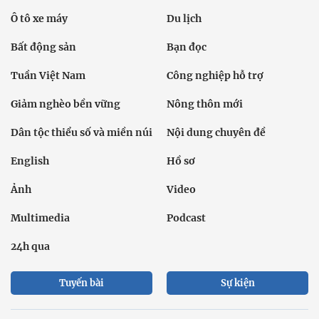
Ô tô xe máy
Du lịch
Bất động sản
Bạn đọc
Tuần Việt Nam
Công nghiệp hỗ trợ
Giảm nghèo bền vững
Nông thôn mới
Dân tộc thiểu số và miền núi
Nội dung chuyên đề
English
Hồ sơ
Ảnh
Video
Multimedia
Podcast
24h qua
Tuyến bài
Sự kiện