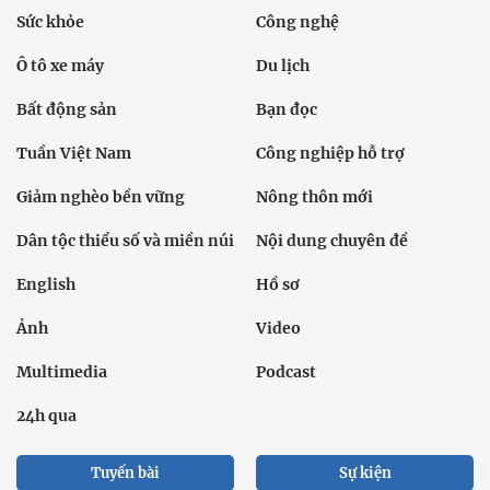
Sức khỏe
Công nghệ
Ô tô xe máy
Du lịch
Bất động sản
Bạn đọc
Tuần Việt Nam
Công nghiệp hỗ trợ
Giảm nghèo bền vững
Nông thôn mới
Dân tộc thiểu số và miền núi
Nội dung chuyên đề
English
Hồ sơ
Ảnh
Video
Multimedia
Podcast
24h qua
Tuyến bài
Sự kiện