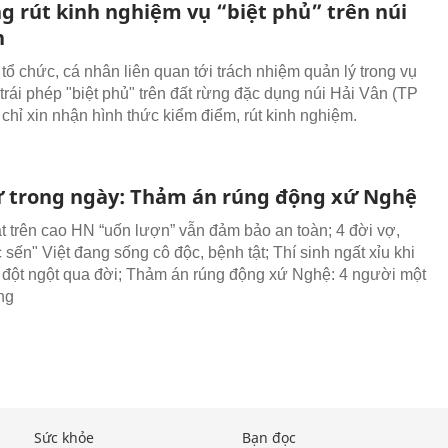
g rút kinh nghiệm vụ “biệt phủ” trên núi
n
tổ chức, cá nhân liên quan tới trách nhiệm quản lý trong vụ
trái phép "biệt phủ" trên đất rừng đặc dụng núi Hải Vân (TP
chỉ xin nhận hình thức kiểm điểm, rút kinh nghiệm.
ự trong ngày: Thảm án rúng động xứ Nghệ
 trên cao HN “uốn lượn” vẫn đảm bảo an toàn; 4 đời vợ,
sến" Việt đang sống cô độc, bệnh tật; Thí sinh ngất xỉu khi
ố đột ngột qua đời; Thảm án rúng động xứ Nghệ: 4 người một
ng
Sức khỏe
Bạn đọc