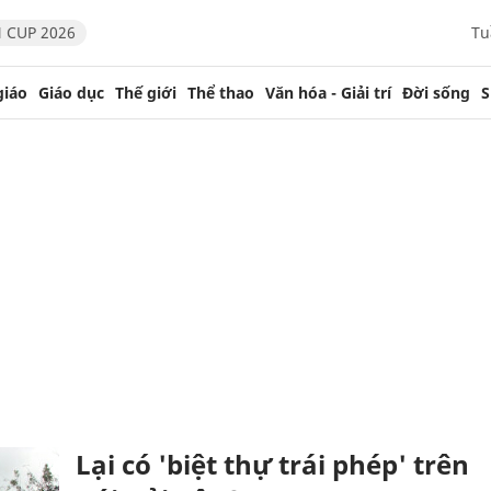
 CUP 2026
Tu
giáo
Giáo dục
Thế giới
Thể thao
Văn hóa - Giải trí
Đời sống
S
Lại có 'biệt thự trái phép' trên