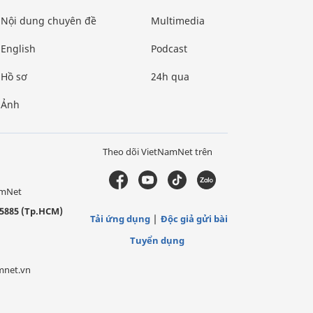
Nội dung chuyên đề
Multimedia
English
Podcast
Hồ sơ
24h qua
Ảnh
Theo dõi VietNamNet trên
amNet
5885 (Tp.HCM)
Tải ứng dụng
Độc giả gửi bài
Tuyển dụng
mnet.vn