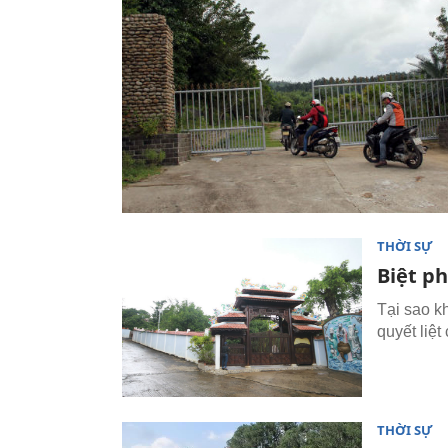
THỜI SỰ
Biệt ph
Tại sao k
quyết liệ
THỜI SỰ