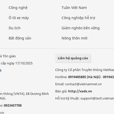
Công nghệ
Tuần Việt Nam
Ô tô xe máy
Công nghiệp hỗ trợ
Du lịch
Giảm nghèo bền vững
Bất động sản
Nông thôn mới
à Tôn giáo
Liên hệ quảng cáo
 cấp ngày 17/10/2025
Công ty Cổ phần Truyền thông VietN
á
Hotline:
0919405885 (Hà Nội)
-
091943
Email: contact@vietnamnet.vn
Báo giá:
http://vads.vn
Viễn thông (VNTA), 68 Dương Đình
Nội.
Hỗ trợ kỹ thuật: support@tech.vietna
ne:
0923457788
.vn