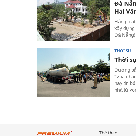
Đà Nẵn
Hải Vâ
Hàng loạt 
xây dựng 
Đà Nẵng) 
THỜI SỰ
Thời s
Đường sắt
"Vua nhạc 
hay tin b
nhà tử vo
Thể thao