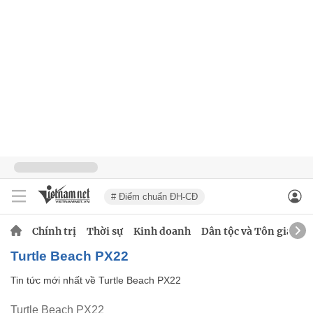
# Điểm chuẩn ĐH-CĐ
Chính trị
Thời sự
Kinh doanh
Dân tộc và Tôn giáo
Turtle Beach PX22
Tin tức mới nhất về
Turtle Beach PX22
Turtle Beach PX22