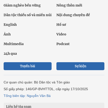
Giảm nghèo bền vững
Nông thôn mới
Dân tộc thiểu số và miền núi
Nội dung chuyên đề
English
Hồ sơ
Ảnh
Video
Multimedia
Podcast
24h qua
Tuyến bài
Sự kiện
Cơ quan chủ quản: Bộ Dân tộc và Tôn giáo
Số giấy phép: 146/GP-BVHTTDL, cấp ngày 17/10/2025
Tổng biên tập: Nguyễn Văn Bá
Liên hệ tòa soạn