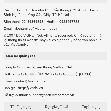
Địa chỉ: Tầng 18, Toà nhà Cục Viễn thông (VNTA), 68 Dương
Đình Nghệ, phường Cầu Giấy, TP. Hà Nội.
Điện thoại:
02439369898
- Hotline:
0923457788
Email: vietnamnet@vietnamnet.vn
© 1997 Báo VietNamNet. All rights reserved. Chỉ được phát hành
lại thông tin từ website này khi có sự đồng ý bằng văn bản của
báo VietNamNet.
Liên hệ quảng cáo
Công ty Cổ phần Truyền thông VietNamNet
0919405885 (Hà Nội)
0919435885 (Tp.HCM)
Hotline:
-
Email: contact@vietnamnet.vn
http://vads.vn
Báo giá:
Hỗ trợ kỹ thuật: support@tech.vietnamnet.vn
Tải ứng dụng
Độc giả gửi bài
Tuyển dụng