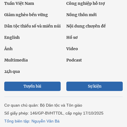
Tuần Việt Nam
Công nghiệp hỗ trợ
Giảm nghèo bền vững
Nông thôn mới
Dân tộc thiểu số và miền núi
Nội dung chuyên đề
English
Hồ sơ
Ảnh
Video
Multimedia
Podcast
24h qua
Tuyến bài
Sự kiện
Cơ quan chủ quản: Bộ Dân tộc và Tôn giáo
Số giấy phép: 146/GP-BVHTTDL, cấp ngày 17/10/2025
Tổng biên tập: Nguyễn Văn Bá