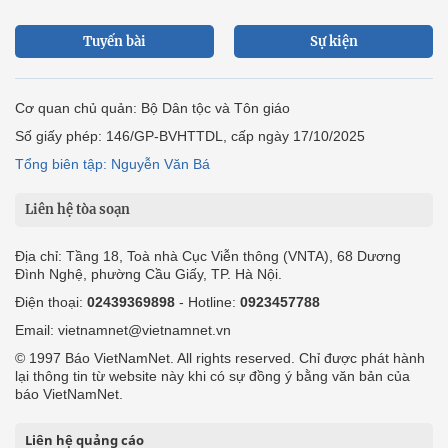
Tuyến bài
Sự kiện
Cơ quan chủ quản: Bộ Dân tộc và Tôn giáo
Số giấy phép: 146/GP-BVHTTDL, cấp ngày 17/10/2025
Tổng biên tập: Nguyễn Văn Bá
Liên hệ tòa soạn
Địa chỉ: Tầng 18, Toà nhà Cục Viễn thông (VNTA), 68 Dương
Đình Nghệ, phường Cầu Giấy, TP. Hà Nội.
Điện thoại:
02439369898
- Hotline:
0923457788
Email: vietnamnet@vietnamnet.vn
© 1997 Báo VietNamNet. All rights reserved. Chỉ được phát hành
lại thông tin từ website này khi có sự đồng ý bằng văn bản của
báo VietNamNet.
Liên hệ quảng cáo