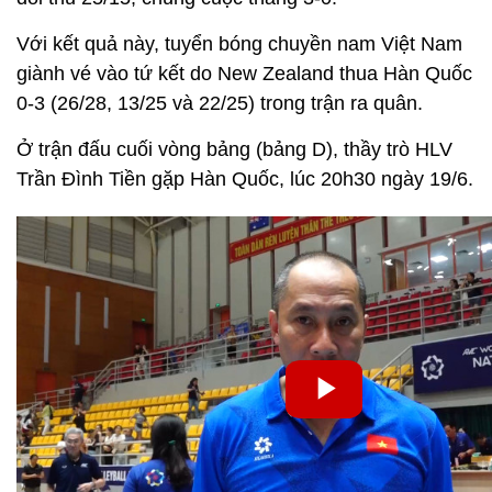
Với kết quả này, tuyển bóng chuyền nam Việt Nam
giành vé vào tứ kết do New Zealand thua Hàn Quốc
0-3 (26/28, 13/25 và 22/25) trong trận ra quân.
Ở trận đấu cuối vòng bảng (bảng D), thầy trò HLV
Trần Đình Tiền gặp Hàn Quốc, lúc 20h30 ngày 19/6.