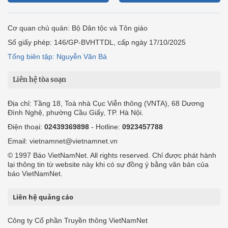
Cơ quan chủ quản: Bộ Dân tộc và Tôn giáo
Số giấy phép: 146/GP-BVHTTDL, cấp ngày 17/10/2025
Tổng biên tập: Nguyễn Văn Bá
Liên hệ tòa soạn
Địa chỉ: Tầng 18, Toà nhà Cục Viễn thông (VNTA), 68 Dương
Đình Nghệ, phường Cầu Giấy, TP. Hà Nội.
Điện thoại:
02439369898
- Hotline:
0923457788
Email: vietnamnet@vietnamnet.vn
© 1997 Báo VietNamNet. All rights reserved. Chỉ được phát hành
lại thông tin từ website này khi có sự đồng ý bằng văn bản của
báo VietNamNet.
Liên hệ quảng cáo
Công ty Cổ phần Truyền thông VietNamNet