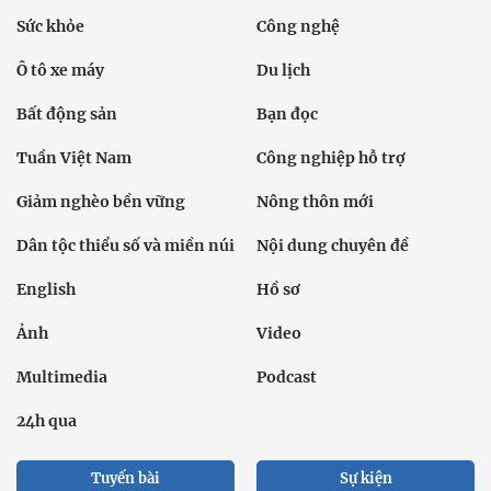
Sức khỏe
Công nghệ
Ô tô xe máy
Du lịch
Bất động sản
Bạn đọc
Tuần Việt Nam
Công nghiệp hỗ trợ
Giảm nghèo bền vững
Nông thôn mới
Dân tộc thiểu số và miền núi
Nội dung chuyên đề
English
Hồ sơ
Ảnh
Video
Multimedia
Podcast
24h qua
Tuyến bài
Sự kiện