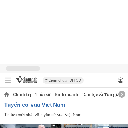
# Điểm chuẩn ĐH-CĐ
Chính trị
Thời sự
Kinh doanh
Dân tộc và Tôn giáo
tuyển cờ vua Việt Nam
Tin tức mới nhất về
tuyển cờ vua Việt Nam