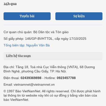
24h qua
Tuyến bài
Sự kiện
Cơ quan chủ quản: Bộ Dân tộc và Tôn giáo
Số giấy phép: 146/GP-BVHTTDL, cấp ngày 17/10/2025
Tổng biên tập: Nguyễn Văn Bá
Liên hệ tòa soạn
Địa chỉ: Tầng 18, Toà nhà Cục Viễn thông (VNTA), 68 Dương
Đình Nghệ, phường Cầu Giấy, TP. Hà Nội.
Điện thoại:
02439369898
- Hotline:
0923457788
Email: vietnamnet@vietnamnet.vn
© 1997 Báo VietNamNet. All rights reserved. Chỉ được phát hành
lại thông tin từ website này khi có sự đồng ý bằng văn bản của
báo VietNamNet.