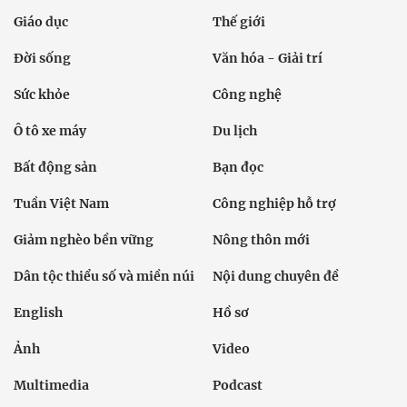
Giáo dục
Thế giới
Đời sống
Văn hóa - Giải trí
Sức khỏe
Công nghệ
Ô tô xe máy
Du lịch
Bất động sản
Bạn đọc
Tuần Việt Nam
Công nghiệp hỗ trợ
Giảm nghèo bền vững
Nông thôn mới
Dân tộc thiểu số và miền núi
Nội dung chuyên đề
English
Hồ sơ
Ảnh
Video
Multimedia
Podcast