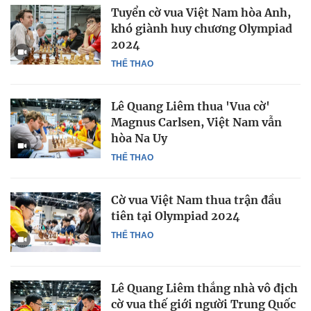
Tuyển cờ vua Việt Nam hòa Anh,
khó giành huy chương Olympiad
2024
THỂ THAO
Lê Quang Liêm thua 'Vua cờ'
Magnus Carlsen, Việt Nam vẫn
hòa Na Uy
THỂ THAO
Cờ vua Việt Nam thua trận đầu
tiên tại Olympiad 2024
THỂ THAO
Lê Quang Liêm thắng nhà vô địch
cờ vua thế giới người Trung Quốc