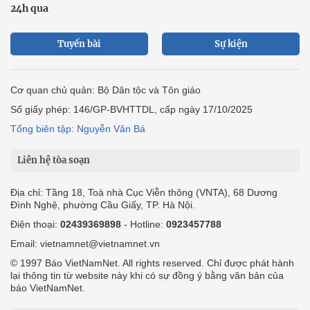
24h qua
Tuyến bài
Sự kiện
Cơ quan chủ quản: Bộ Dân tộc và Tôn giáo
Số giấy phép: 146/GP-BVHTTDL, cấp ngày 17/10/2025
Tổng biên tập: Nguyễn Văn Bá
Liên hệ tòa soạn
Địa chỉ: Tầng 18, Toà nhà Cục Viễn thông (VNTA), 68 Dương
Đình Nghệ, phường Cầu Giấy, TP. Hà Nội.
Điện thoại:
02439369898
- Hotline:
0923457788
Email: vietnamnet@vietnamnet.vn
© 1997 Báo VietNamNet. All rights reserved. Chỉ được phát hành
lại thông tin từ website này khi có sự đồng ý bằng văn bản của
báo VietNamNet.