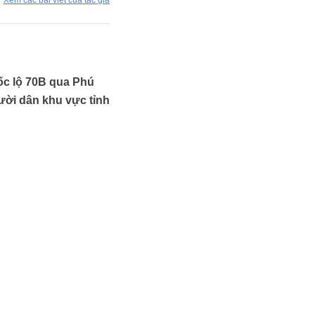
Xem các bài viết của tác giả
ốc lộ 70B qua Phú
ười dân khu vực tỉnh