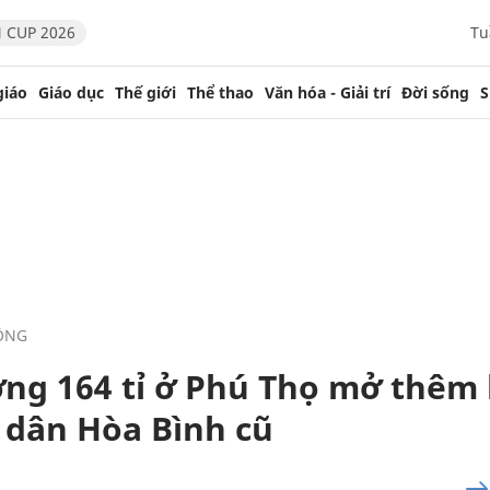
 CUP 2026
Tu
giáo
Giáo dục
Thế giới
Thể thao
Văn hóa - Giải trí
Đời sống
S
ÔNG
ng 164 tỉ ở Phú Thọ mở thêm l
 dân Hòa Bình cũ