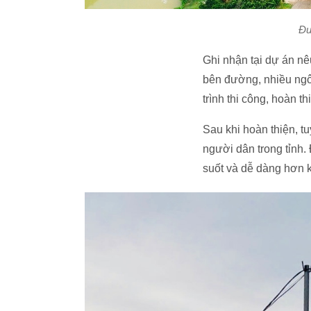
Đư
Ghi nhận tại dự án nê
bên đường, nhiều ngô
trình thi công, hoàn t
Sau khi hoàn thiện, t
người dân trong tỉnh.
suốt và dễ dàng hơn kh