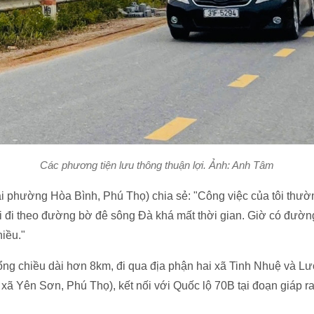
Các phương tiện lưu thông thuận lợi. Ảnh: Anh Tâm
tại phường Hòa Bình, Phú Thọ) chia sẻ: "Công việc của tôi thườ
hải đi theo đường bờ đê sông Đà khá mất thời gian. Giờ có đường
hiều."
tổng chiều dài hơn 8km, đi qua địa phận hai xã Tinh Nhuệ và 
xã Yên Sơn, Phú Thọ), kết nối với Quốc lộ 70B tại đoạn giáp r