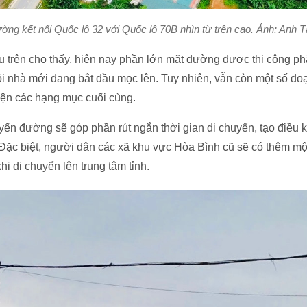
ờng kết nối Quốc lộ 32 với Quốc lộ 70B nhìn từ trên cao. Ảnh: Anh 
u trên cho thấy, hiện nay phần lớn mặt đường được thi công ph
i nhà mới đang bắt đầu mọc lên. Tuy nhiên, vẫn còn một số đo
hiện các hạng mục cuối cùng.
uyến đường sẽ góp phần rút ngắn thời gian di chuyển, tạo điều k
 Đặc biệt, người dân các xã khu vực Hòa Bình cũ sẽ có thêm m
i di chuyển lên trung tâm tỉnh.