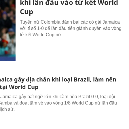
khi lần đầu vào tứ kết World
Cup
Tuyển nữ Colombia đánh bại các cô gái Jamaica
với tỉ số 1-0 để lần đầu tiên giành quyền vào vòng
tứ kết World Cup nữ.
ica gây địa chấn khi loại Brazil, làm nên
 tại World Cup
Jamaica gây bất ngờ lớn khi cầm hòa Brazil 0-0, loại đội
amba và đoạt tấm vé vào vòng 1/8 World Cup nữ lần đầu
lịch sử.