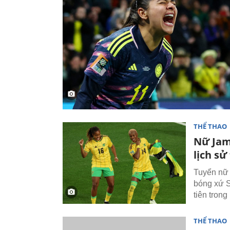
THỂ THAO
Nữ Jama
lịch sử
Tuyển nữ 
bóng xứ S
tiên trong 
THỂ THAO