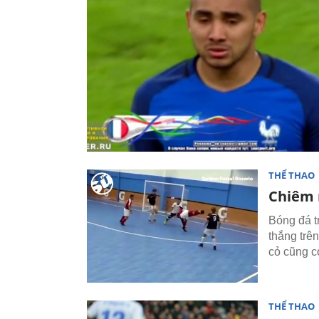
THỂ THAO
Chiêm 
Bóng đá t
thắng trê
cỏ cũng c
THỂ THAO