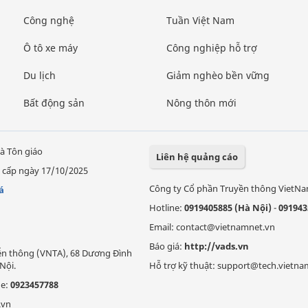
Công nghệ
Tuần Việt Nam
Ô tô xe máy
Công nghiệp hỗ trợ
Du lịch
Giảm nghèo bền vững
Bất động sản
Nông thôn mới
à Tôn giáo
Liên hệ quảng cáo
 cấp ngày 17/10/2025
Công ty Cổ phần Truyền thông VietN
á
Hotline:
0919405885 (Hà Nội)
-
091943
Email: contact@vietnamnet.vn
Báo giá:
http://vads.vn
Viễn thông (VNTA), 68 Dương Đình
Nội.
Hỗ trợ kỹ thuật: support@tech.vietna
ne:
0923457788
.vn