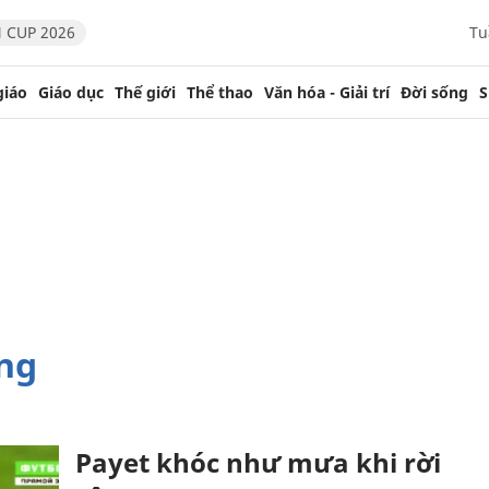
 CUP 2026
Tu
giáo
Giáo dục
Thế giới
Thể thao
Văn hóa - Giải trí
Đời sống
S
ng
Payet khóc như mưa khi rời