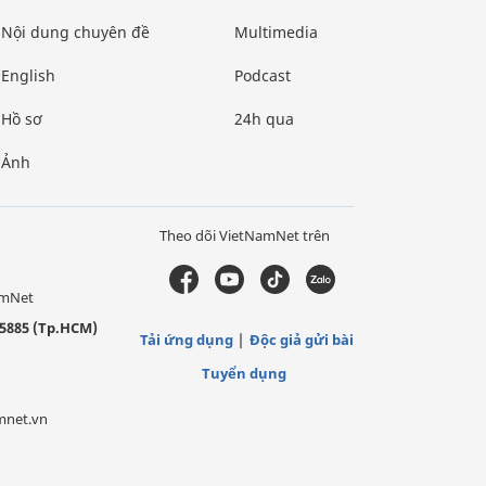
Nội dung chuyên đề
Multimedia
English
Podcast
Hồ sơ
24h qua
Ảnh
Theo dõi VietNamNet trên
amNet
5885 (Tp.HCM)
Tải ứng dụng
Độc giả gửi bài
Tuyển dụng
mnet.vn