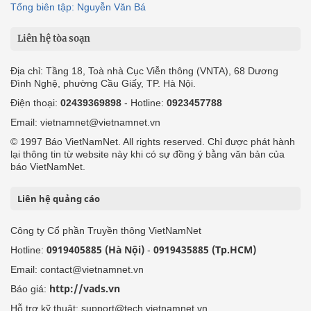
Tổng biên tập: Nguyễn Văn Bá
Liên hệ tòa soạn
Địa chỉ: Tầng 18, Toà nhà Cục Viễn thông (VNTA), 68 Dương
Đình Nghệ, phường Cầu Giấy, TP. Hà Nội.
Điện thoại:
02439369898
- Hotline:
0923457788
Email: vietnamnet@vietnamnet.vn
© 1997 Báo VietNamNet. All rights reserved. Chỉ được phát hành
lại thông tin từ website này khi có sự đồng ý bằng văn bản của
báo VietNamNet.
Liên hệ quảng cáo
Công ty Cổ phần Truyền thông VietNamNet
0919405885 (Hà Nội)
0919435885 (Tp.HCM)
Hotline:
-
Email: contact@vietnamnet.vn
http://vads.vn
Báo giá:
Hỗ trợ kỹ thuật: support@tech.vietnamnet.vn