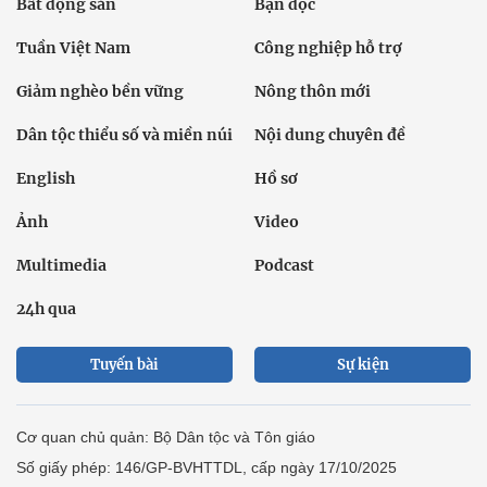
Bất động sản
Bạn đọc
Tuần Việt Nam
Công nghiệp hỗ trợ
Giảm nghèo bền vững
Nông thôn mới
Dân tộc thiểu số và miền núi
Nội dung chuyên đề
English
Hồ sơ
Ảnh
Video
Multimedia
Podcast
24h qua
Tuyến bài
Sự kiện
Cơ quan chủ quản: Bộ Dân tộc và Tôn giáo
Số giấy phép: 146/GP-BVHTTDL, cấp ngày 17/10/2025