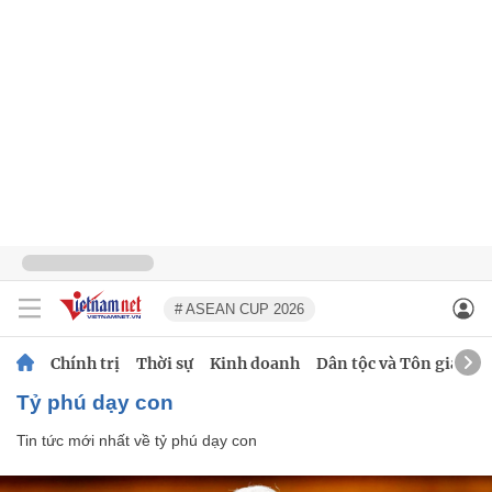
# ASEAN CUP 2026
Chính trị
Thời sự
Kinh doanh
Dân tộc và Tôn giáo
tỷ phú dạy con
Tin tức mới nhất về
tỷ phú dạy con