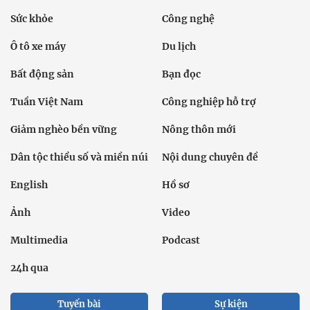
Sức khỏe
Công nghệ
Ô tô xe máy
Du lịch
Bất động sản
Bạn đọc
Tuần Việt Nam
Công nghiệp hỗ trợ
Giảm nghèo bền vững
Nông thôn mới
Dân tộc thiểu số và miền núi
Nội dung chuyên đề
English
Hồ sơ
Ảnh
Video
Multimedia
Podcast
24h qua
Tuyến bài
Sự kiện