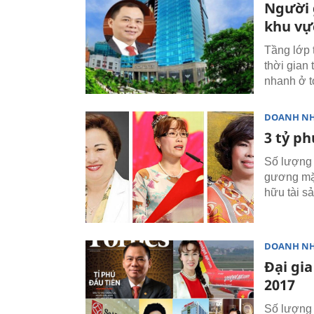
Người 
khu vự
Tầng lớp 
thời gian 
nhanh ở t
DOANH N
3 tỷ ph
Số lượng 
gương mặt
hữu tài s
DOANH N
Đại gia
2017
Số lượng 