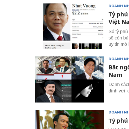
DOANH N
Tỷ phú
Việt N
Số tỷ phú
sẽ còn bù
uy tín mớ
DOANH N
Bất ng
Nam
Danh sách
định với 
DOANH N
Tỷ phú