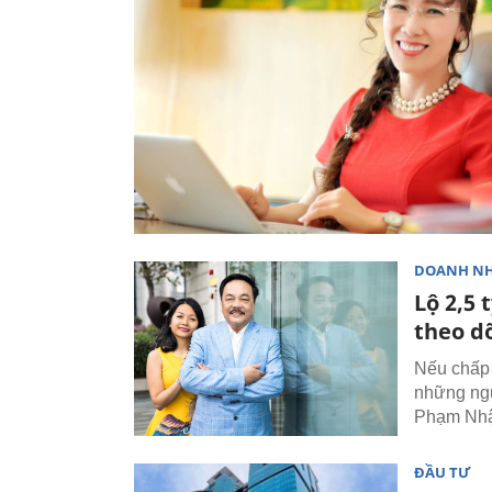
DOANH N
Lộ 2,5 
theo d
Nếu chấp 
những ngư
Phạm Nhậ
ĐẦU TƯ