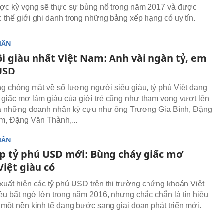
c kỳ vọng sẽ thực sự bùng nổ trong năm 2017 và được
c thế giới ghi danh trong những bảng xếp hạng có uy tín.
HÂN
ôi giàu nhất Việt Nam: Anh vài ngàn tỷ, em
 USD
ng chóng mặt về số lượng người siêu giàu, tỷ phú Việt đang
 giấc mơ làm giàu của giới trẻ cũng như tham vọng vượt lên
xa những doanh nhân kỳ cựu như ông Trương Gia Bình, Đặng
, Đặng Văn Thành,...
HÂN
p tỷ phú USD mới: Bùng cháy giấc mơ
iệt giàu có
xuất hiện các tỷ phú USD trên thị trường chứng khoán Việt
ều bất ngờ lớn trong năm 2016, nhưng chắc chắn là tín hiệu
o một nền kinh tế đang bước sang giai đoạn phát triển mới.