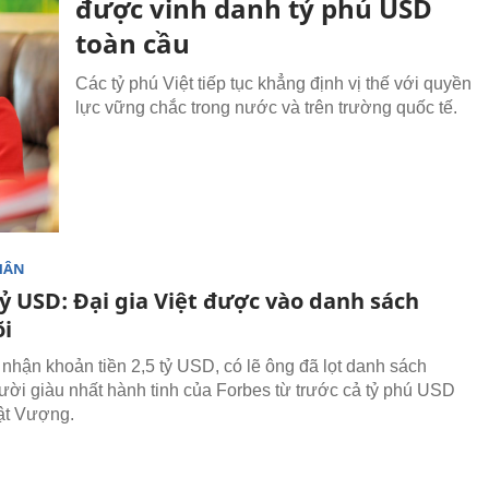
được vinh danh tỷ phú USD
toàn cầu
Các tỷ phú Việt tiếp tục khẳng định vị thế với quyền
lực vững chắc trong nước và trên trường quốc tế.
HÂN
tỷ USD: Đại gia Việt được vào danh sách
õi
nhận khoản tiền 2,5 tỷ USD, có lẽ ông đã lọt danh sách
ời giàu nhất hành tinh của Forbes từ trước cả tỷ phú USD
t Vượng.