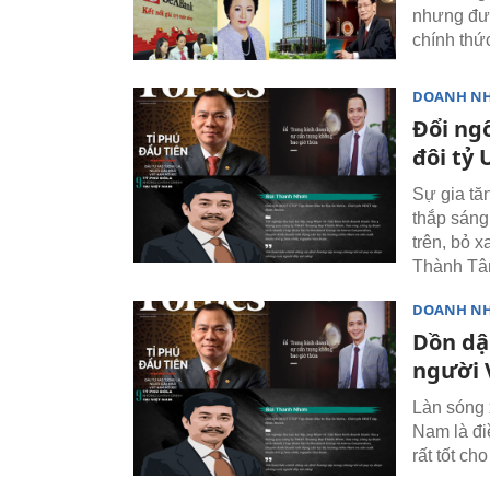
nhưng đượ
chính thứ
DOANH N
Đổi ng
đôi tỷ
Sự gia tă
thắp sáng
trên, bỏ 
Thành Tâm
DOANH N
Dồn dậ
người V
Làn sóng 
Nam là đi
rất tốt ch