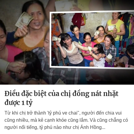
Điều đặc biệt của chị đồng nát nhặt
được 1 tỷ
Từ khi chị trở thành 'tỷ phú ve chai", người đến chia vui
cũng nhiều, mà kẻ cạnh khóe cũng lắm. Và cũng chẳng có
người nổi tiếng, tỷ phú nào như chị Ánh Hồng...