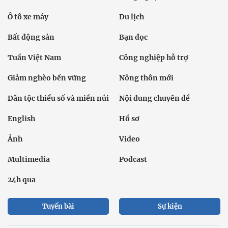
Ô tô xe máy
Du lịch
Bất động sản
Bạn đọc
Tuần Việt Nam
Công nghiệp hỗ trợ
Giảm nghèo bền vững
Nông thôn mới
Dân tộc thiểu số và miền núi
Nội dung chuyên đề
English
Hồ sơ
Ảnh
Video
Multimedia
Podcast
24h qua
Tuyến bài
Sự kiện