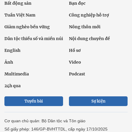
Bất động sản
Bạn đọc
Tuần Việt Nam
Công nghiệp hỗ trợ
Giảm nghèo bền vững
Nông thôn mới
Dân tộc thiểu số và miền núi
Nội dung chuyên đề
English
Hồ sơ
Ảnh
Video
Multimedia
Podcast
24h qua
Tuyến bài
Sự kiện
Cơ quan chủ quản: Bộ Dân tộc và Tôn giáo
Số giấy phép: 146/GP-BVHTTDL, cấp ngày 17/10/2025