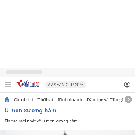
# ASEAN CUP 2026
Chính trị
Thời sự
Kinh doanh
Dân tộc và Tôn giáo
u men xương hàm
Tin tức mới nhất về
u men xương hàm