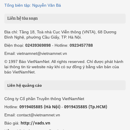
Tổng biên tập: Nguyễn Văn Bá
Liên hệ tòa soạn
Địa chỉ: Tầng 18, Toà nhà Cục Viễn thông (VNTA), 68 Dương
Đình Nghệ, phường Cầu Giấy, TP. Hà Nội.
Điện thoại:
02439369898
- Hotline:
0923457788
Email: vietnamnet@vietnamnet.vn
© 1997 Báo VietNamNet. All rights reserved. Chỉ được phát hành
lại thông tin từ website này khi có sự đồng ý bằng văn bản của
báo VietNamNet.
Liên hệ quảng cáo
Công ty Cổ phần Truyền thông VietNamNet
0919405885 (Hà Nội)
0919435885 (Tp.HCM)
Hotline:
-
Email: contact@vietnamnet.vn
http://vads.vn
Báo giá: