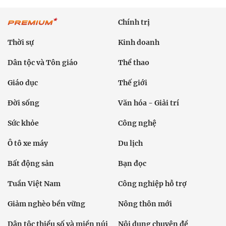
Chính trị
Thời sự
Kinh doanh
Dân tộc và Tôn giáo
Thể thao
Giáo dục
Thế giới
Đời sống
Văn hóa - Giải trí
Sức khỏe
Công nghệ
Ô tô xe máy
Du lịch
Bất động sản
Bạn đọc
Tuần Việt Nam
Công nghiệp hỗ trợ
Giảm nghèo bền vững
Nông thôn mới
Dân tộc thiểu số và miền núi
Nội dung chuyên đề