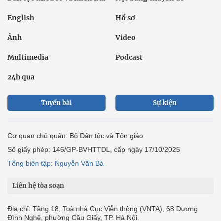
English
Hồ sơ
Ảnh
Video
Multimedia
Podcast
24h qua
Tuyến bài
Sự kiện
Cơ quan chủ quản: Bộ Dân tộc và Tôn giáo
Số giấy phép: 146/GP-BVHTTDL, cấp ngày 17/10/2025
Tổng biên tập: Nguyễn Văn Bá
Liên hệ tòa soạn
Địa chỉ: Tầng 18, Toà nhà Cục Viễn thông (VNTA), 68 Dương
Đình Nghệ, phường Cầu Giấy, TP. Hà Nội.