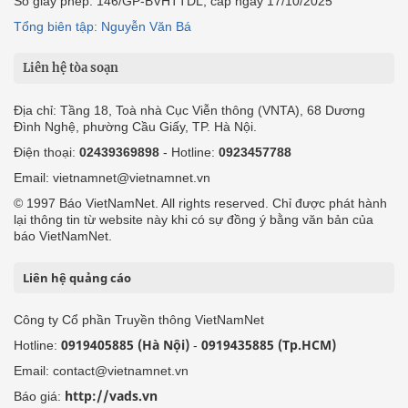
Số giấy phép: 146/GP-BVHTTDL, cấp ngày 17/10/2025
Tổng biên tập: Nguyễn Văn Bá
Liên hệ tòa soạn
Địa chỉ: Tầng 18, Toà nhà Cục Viễn thông (VNTA), 68 Dương
Đình Nghệ, phường Cầu Giấy, TP. Hà Nội.
Điện thoại:
02439369898
- Hotline:
0923457788
Email: vietnamnet@vietnamnet.vn
© 1997 Báo VietNamNet. All rights reserved. Chỉ được phát hành
lại thông tin từ website này khi có sự đồng ý bằng văn bản của
báo VietNamNet.
Liên hệ quảng cáo
Công ty Cổ phần Truyền thông VietNamNet
0919405885 (Hà Nội)
0919435885 (Tp.HCM)
Hotline:
-
Email: contact@vietnamnet.vn
http://vads.vn
Báo giá: