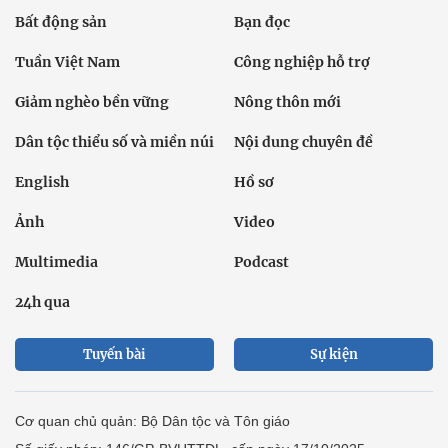
Bất động sản
Bạn đọc
Tuần Việt Nam
Công nghiệp hỗ trợ
Giảm nghèo bền vững
Nông thôn mới
Dân tộc thiểu số và miền núi
Nội dung chuyên đề
English
Hồ sơ
Ảnh
Video
Multimedia
Podcast
24h qua
Tuyến bài
Sự kiện
Cơ quan chủ quản: Bộ Dân tộc và Tôn giáo