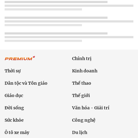
Chính trị
Thời sự
Kinh doanh
Dân tộc và Tôn giáo
Thể thao
Giáo dục
Thế giới
Đời sống
Văn hóa - Giải trí
Sức khỏe
Công nghệ
Ô tô xe máy
Du lịch