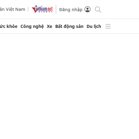
ần Việt Nam
Đăng nhập
ức khỏe
Công nghệ
Xe
Bất động sản
Du lịch