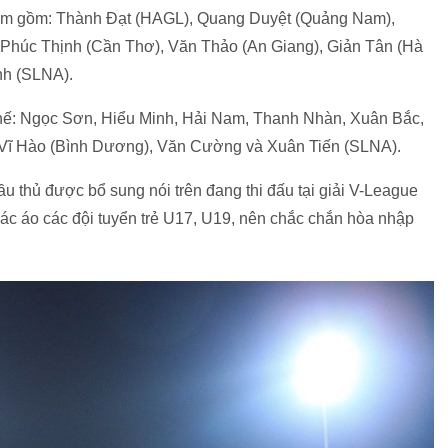
 Nam gồm: Thành Đạt (HAGL), Quang Duyệt (Quảng Nam),
 Phúc Thịnh (Cần Thơ), Văn Thảo (An Giang), Giản Tân (Hà
nh (SLNA).
thế: Ngọc Sơn, Hiểu Minh, Hải Nam, Thanh Nhàn, Xuân Bắc,
 Vĩ Hào (Bình Dương), Văn Cường và Xuân Tiến (SLNA).
u thủ được bổ sung nói trên đang thi đấu tại giải V-League
ác áo các đội tuyển trẻ U17, U19, nên chắc chắn hòa nhập