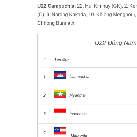
U22 Campuchia:
22. Hul Kimhuy (GK), 2. Ke
(C), 9. Narong Kakada, 10. Khieng Menghour,
Chhong Bunnath.
U22 Đông Nam
#
Tên Đội
1
Campuchia
2
Myanmar
3
Indonesia
4
Malaysia