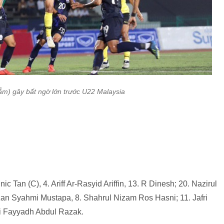
m) gây bất ngờ lớn trước U22 Malaysia
c Tan (C), 4. Ariff Ar-Rasyid Ariffin, 13. R Dinesh; 20. Nazirul
zzan Syahmi Mustapa, 8. Shahrul Nizam Ros Hasni; 11. Jafri
di Fayyadh Abdul Razak.