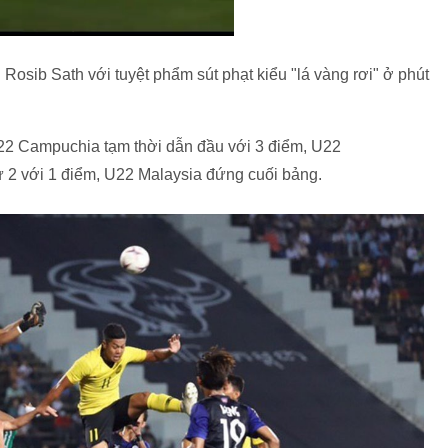
Rosib Sath với tuyệt phẩm sút phạt kiểu "lá vàng rơi" ở phút
U22 Campuchia tạm thời dẫn đầu với 3 điểm, U22
ứ 2 với 1 điểm, U22 Malaysia đứng cuối bảng.