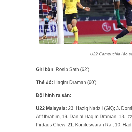
U22 Campuchia (áo sẫ
Ghi bàn
: Rosib Sath (62')
Thẻ đỏ:
Haqim Draman (60')
Đội hình ra sân:
U22 Malaysia:
23. Haziq Nadzli (GK); 3. Domini
Afif Ibrahim, 19. Danial Haqim Draman, 18. I
Firdaus Chew, 21. Kogileswaran Raj, 10. Ha