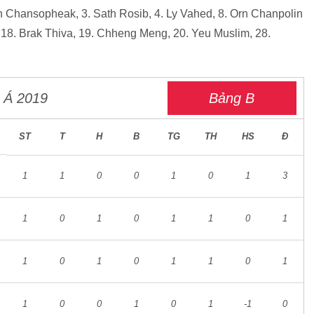
n Chansopheak, 3. Sath Rosib, 4. Ly Vahed, 8. Orn Chanpolin
 18. Brak Thiva, 19. Chheng Meng, 20. Yeu Muslim, 28.
 Á 2019
Bảng B
ST
T
H
B
TG
TH
HS
Đ
1
1
0
0
1
0
1
3
1
0
1
0
1
1
0
1
1
0
1
0
1
1
0
1
1
0
0
1
0
1
-1
0