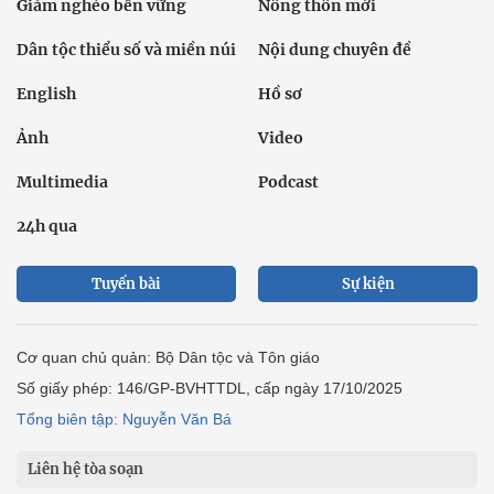
Giảm nghèo bền vững
Nông thôn mới
Dân tộc thiểu số và miền núi
Nội dung chuyên đề
English
Hồ sơ
Ảnh
Video
Multimedia
Podcast
24h qua
Tuyến bài
Sự kiện
Cơ quan chủ quản: Bộ Dân tộc và Tôn giáo
Số giấy phép: 146/GP-BVHTTDL, cấp ngày 17/10/2025
Tổng biên tập: Nguyễn Văn Bá
Liên hệ tòa soạn