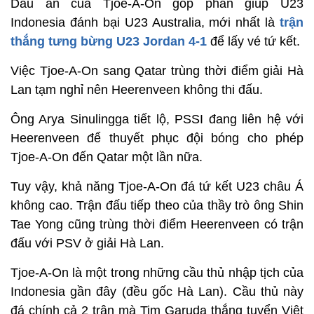
Dấu ấn của Tjoe-A-On góp phần giúp U23
Indonesia đánh bại U23 Australia, mới nhất là
trận
thắng tưng bừng U23 Jordan 4-1
để lấy vé tứ kết.
Việc Tjoe-A-On sang Qatar trùng thời điểm giải Hà
Lan tạm nghỉ nên Heerenveen không thi đấu.
Ông Arya Sinulingga tiết lộ, PSSI đang liên hệ với
Heerenveen để thuyết phục đội bóng cho phép
Tjoe-A-On đến Qatar một lần nữa.
Tuy vậy, khả năng Tjoe-A-On đá tứ kết U23 châu Á
không cao. Trận đấu tiếp theo của thầy trò ông Shin
Tae Yong cũng trùng thời điểm Heerenveen có trận
đấu với PSV ở giải Hà Lan.
Tjoe-A-On là một trong những cầu thủ nhập tịch của
Indonesia gần đây (đều gốc Hà Lan). Cầu thủ này
đá chính cả 2 trận mà Tim Garuda thắng tuyển Việt