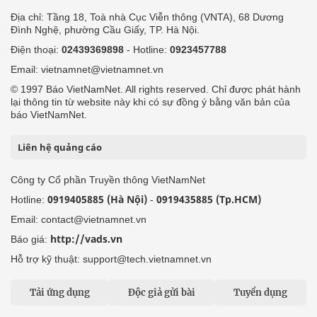
Địa chỉ: Tầng 18, Toà nhà Cục Viễn thông (VNTA), 68 Dương
Đình Nghệ, phường Cầu Giấy, TP. Hà Nội.
Điện thoại:
02439369898
- Hotline:
0923457788
Email: vietnamnet@vietnamnet.vn
© 1997 Báo VietNamNet. All rights reserved. Chỉ được phát hành
lại thông tin từ website này khi có sự đồng ý bằng văn bản của
báo VietNamNet.
Liên hệ quảng cáo
Công ty Cổ phần Truyền thông VietNamNet
0919405885 (Hà Nội)
0919435885 (Tp.HCM)
Hotline:
-
Email: contact@vietnamnet.vn
http://vads.vn
Báo giá:
Hỗ trợ kỹ thuật: support@tech.vietnamnet.vn
Tải ứng dụng
Độc giả gửi bài
Tuyển dụng