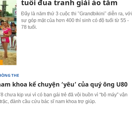
tuổi đua tranh giải áo tắm
Đây là năm thứ 3 cuộc thi "Grandbikini" diễn ra, với
sự góp mặt của hơn 400 thí sinh có độ tuổi từ 55 -
78 tuổi.
HÒNG THE
 nam khoa kể chuyện ‘yêu’ của quý ông U80
 chưa kịp vui vì có bạn gái trẻ đã vội buồn vì “bộ máy” vận
 trặc, đành cầu cứu bác sĩ nam khoa trợ giúp.