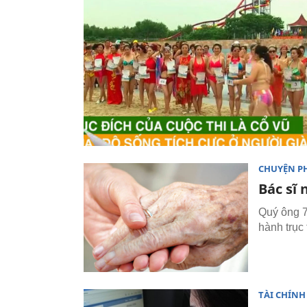
CHUYỆN P
Bác sĩ
Quý ông 78
hành trục
TÀI CHÍNH