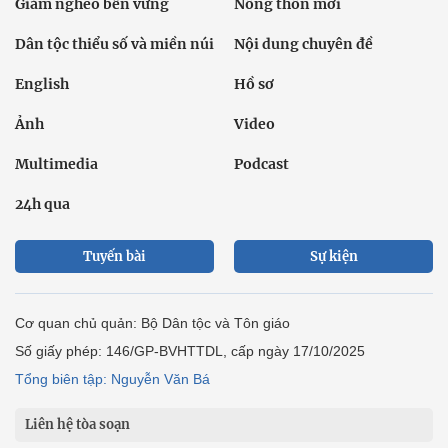
Giảm nghèo bền vững
Nông thôn mới
Dân tộc thiểu số và miền núi
Nội dung chuyên đề
English
Hồ sơ
Ảnh
Video
Multimedia
Podcast
24h qua
Tuyến bài
Sự kiện
Cơ quan chủ quản: Bộ Dân tộc và Tôn giáo
Số giấy phép: 146/GP-BVHTTDL, cấp ngày 17/10/2025
Tổng biên tập: Nguyễn Văn Bá
Liên hệ tòa soạn