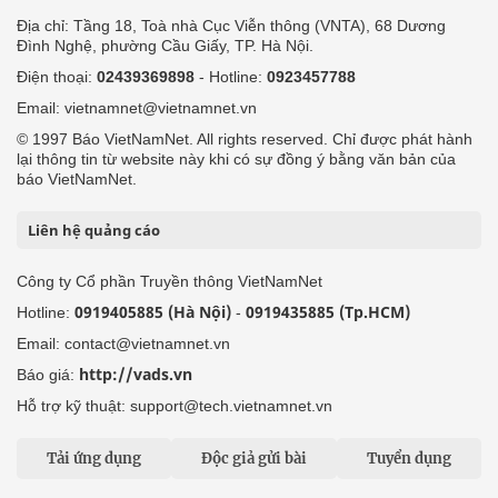
Địa chỉ: Tầng 18, Toà nhà Cục Viễn thông (VNTA), 68 Dương
Đình Nghệ, phường Cầu Giấy, TP. Hà Nội.
Điện thoại:
02439369898
- Hotline:
0923457788
Email: vietnamnet@vietnamnet.vn
© 1997 Báo VietNamNet. All rights reserved. Chỉ được phát hành
lại thông tin từ website này khi có sự đồng ý bằng văn bản của
báo VietNamNet.
Liên hệ quảng cáo
Công ty Cổ phần Truyền thông VietNamNet
0919405885 (Hà Nội)
0919435885 (Tp.HCM)
Hotline:
-
Email: contact@vietnamnet.vn
http://vads.vn
Báo giá:
Hỗ trợ kỹ thuật: support@tech.vietnamnet.vn
Tải ứng dụng
Độc giả gửi bài
Tuyển dụng