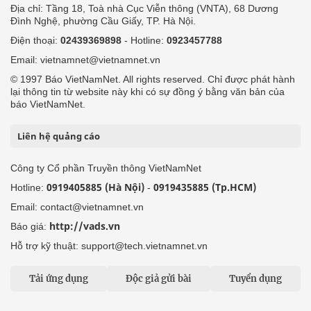
Địa chỉ: Tầng 18, Toà nhà Cục Viễn thông (VNTA), 68 Dương
Đình Nghệ, phường Cầu Giấy, TP. Hà Nội.
Điện thoại:
02439369898
- Hotline:
0923457788
Email: vietnamnet@vietnamnet.vn
© 1997 Báo VietNamNet. All rights reserved. Chỉ được phát hành
lại thông tin từ website này khi có sự đồng ý bằng văn bản của
báo VietNamNet.
Liên hệ quảng cáo
Công ty Cổ phần Truyền thông VietNamNet
0919405885 (Hà Nội)
0919435885 (Tp.HCM)
Hotline:
-
Email: contact@vietnamnet.vn
http://vads.vn
Báo giá:
Hỗ trợ kỹ thuật: support@tech.vietnamnet.vn
Tải ứng dụng
Độc giả gửi bài
Tuyển dụng