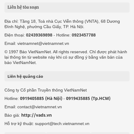
Liên hệ tòa soạn
Địa chỉ: Tầng 18, Toà nhà Cục Viễn thông (VNTA), 68 Dương
Đình Nghệ, phường Cầu Giấy, TP. Hà Nội.
Điện thoại:
02439369898
- Hotline:
0923457788
Email: vietnamnet@vietnamnet.vn
© 1997 Báo VietNamNet. All rights reserved. Chỉ được phát hành
lại thông tin từ website này khi có sự đồng ý bằng văn bản của
báo VietNamNet.
Liên hệ quảng cáo
Công ty Cổ phần Truyền thông VietNamNet
0919405885 (Hà Nội)
0919435885 (Tp.HCM)
Hotline:
-
Email: contact@vietnamnet.vn
http://vads.vn
Báo giá:
Hỗ trợ kỹ thuật: support@tech.vietnamnet.vn