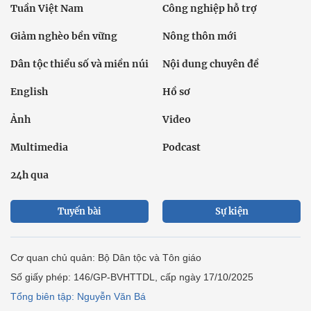
Tuần Việt Nam
Công nghiệp hỗ trợ
Giảm nghèo bền vững
Nông thôn mới
Dân tộc thiểu số và miền núi
Nội dung chuyên đề
English
Hồ sơ
Ảnh
Video
Multimedia
Podcast
24h qua
Tuyến bài
Sự kiện
Cơ quan chủ quản: Bộ Dân tộc và Tôn giáo
Số giấy phép: 146/GP-BVHTTDL, cấp ngày 17/10/2025
Tổng biên tập: Nguyễn Văn Bá