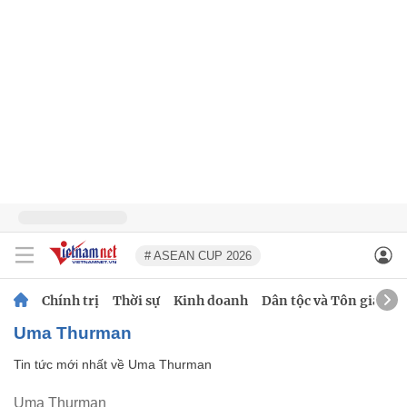
# ASEAN CUP 2026
Chính trị
Thời sự
Kinh doanh
Dân tộc và Tôn giáo
Uma Thurman
Tin tức mới nhất về
Uma Thurman
Uma Thurman