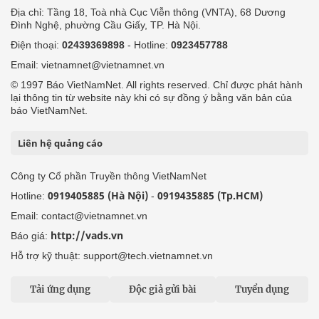
Địa chỉ: Tầng 18, Toà nhà Cục Viễn thông (VNTA), 68 Dương
Đình Nghệ, phường Cầu Giấy, TP. Hà Nội.
Điện thoại:
02439369898
- Hotline:
0923457788
Email: vietnamnet@vietnamnet.vn
© 1997 Báo VietNamNet. All rights reserved. Chỉ được phát hành
lại thông tin từ website này khi có sự đồng ý bằng văn bản của
báo VietNamNet.
Liên hệ quảng cáo
Công ty Cổ phần Truyền thông VietNamNet
0919405885 (Hà Nội)
0919435885 (Tp.HCM)
Hotline:
-
Email: contact@vietnamnet.vn
http://vads.vn
Báo giá:
Hỗ trợ kỹ thuật: support@tech.vietnamnet.vn
Tải ứng dụng
Độc giả gửi bài
Tuyển dụng