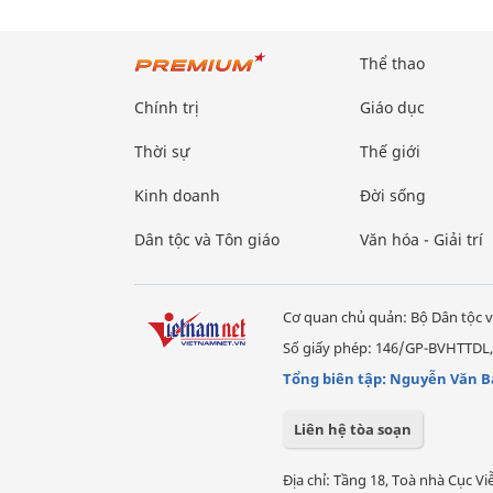
Thể thao
Chính trị
Giáo dục
Thời sự
Thế giới
Kinh doanh
Đời sống
Dân tộc và Tôn giáo
Văn hóa - Giải trí
Cơ quan chủ quản: Bộ Dân tộc v
Số giấy phép: 146/GP-BVHTTDL,
Tổng biên tập: Nguyễn Văn B
Liên hệ tòa soạn
Địa chỉ: Tầng 18, Toà nhà Cục 