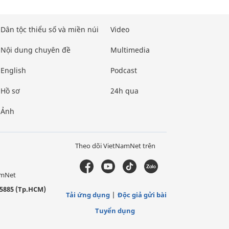
Dân tộc thiểu số và miền núi
Video
Nội dung chuyên đề
Multimedia
English
Podcast
Hồ sơ
24h qua
Ảnh
Theo dõi VietNamNet trên
amNet
5885 (Tp.HCM)
Tải ứng dụng
Độc giả gửi bài
Tuyển dụng