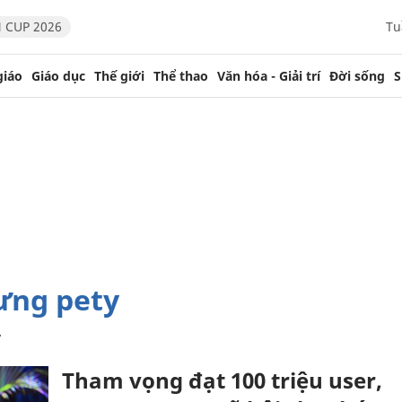
 CUP 2026
Tu
giáo
Giáo dục
Thế giới
Thể thao
Văn hóa - Giải trí
Đời sống
S
cưng pety
y
Tham vọng đạt 100 triệu user,