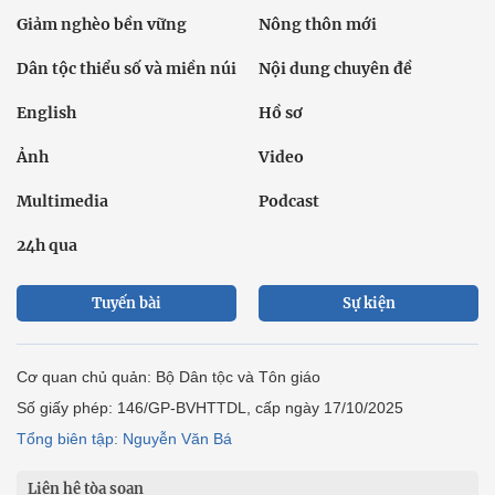
Giảm nghèo bền vững
Nông thôn mới
Dân tộc thiểu số và miền núi
Nội dung chuyên đề
English
Hồ sơ
Ảnh
Video
Multimedia
Podcast
24h qua
Tuyến bài
Sự kiện
Cơ quan chủ quản: Bộ Dân tộc và Tôn giáo
Số giấy phép: 146/GP-BVHTTDL, cấp ngày 17/10/2025
Tổng biên tập: Nguyễn Văn Bá
Liên hệ tòa soạn