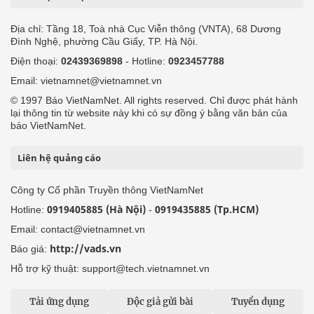
Địa chỉ: Tầng 18, Toà nhà Cục Viễn thông (VNTA), 68 Dương
Đình Nghệ, phường Cầu Giấy, TP. Hà Nội.
Điện thoại:
02439369898
- Hotline:
0923457788
Email: vietnamnet@vietnamnet.vn
© 1997 Báo VietNamNet. All rights reserved. Chỉ được phát hành
lại thông tin từ website này khi có sự đồng ý bằng văn bản của
báo VietNamNet.
Liên hệ quảng cáo
Công ty Cổ phần Truyền thông VietNamNet
0919405885 (Hà Nội)
0919435885 (Tp.HCM)
Hotline:
-
Email: contact@vietnamnet.vn
http://vads.vn
Báo giá:
Hỗ trợ kỹ thuật: support@tech.vietnamnet.vn
Tải ứng dụng
Độc giả gửi bài
Tuyển dụng