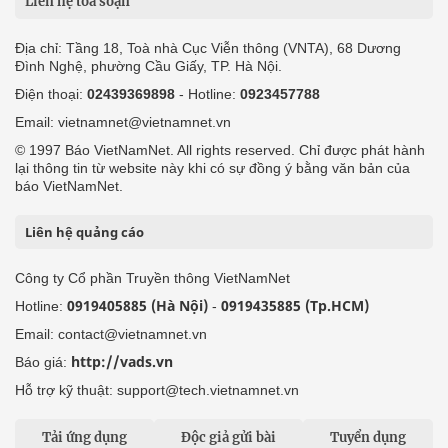
Liên hệ tòa soạn
Địa chỉ: Tầng 18, Toà nhà Cục Viễn thông (VNTA), 68 Dương
Đình Nghệ, phường Cầu Giấy, TP. Hà Nội.
Điện thoại:
02439369898
- Hotline:
0923457788
Email: vietnamnet@vietnamnet.vn
© 1997 Báo VietNamNet. All rights reserved. Chỉ được phát hành
lại thông tin từ website này khi có sự đồng ý bằng văn bản của
báo VietNamNet.
Liên hệ quảng cáo
Công ty Cổ phần Truyền thông VietNamNet
0919405885 (Hà Nội)
0919435885 (Tp.HCM)
Hotline:
-
Email: contact@vietnamnet.vn
http://vads.vn
Báo giá:
Hỗ trợ kỹ thuật: support@tech.vietnamnet.vn
Tải ứng dụng
Độc giả gửi bài
Tuyển dụng