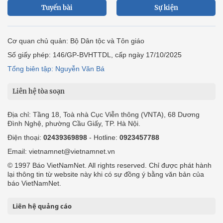
Tuyến bài
Sự kiện
Cơ quan chủ quản: Bộ Dân tộc và Tôn giáo
Số giấy phép: 146/GP-BVHTTDL, cấp ngày 17/10/2025
Tổng biên tập: Nguyễn Văn Bá
Liên hệ tòa soạn
Địa chỉ: Tầng 18, Toà nhà Cục Viễn thông (VNTA), 68 Dương
Đình Nghệ, phường Cầu Giấy, TP. Hà Nội.
Điện thoại:
02439369898
- Hotline:
0923457788
Email: vietnamnet@vietnamnet.vn
© 1997 Báo VietNamNet. All rights reserved. Chỉ được phát hành
lại thông tin từ website này khi có sự đồng ý bằng văn bản của
báo VietNamNet.
Liên hệ quảng cáo