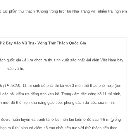
p tục phần thử thách “Không trọng lực” tại Nha Trang với nhiều trải nghiệm
ứ 2 Bay Vào Vũ Trụ - Vòng Thử Thách Quốc Gia
ách quốc gia để lựa chọn ra thí sinh xuất sắc nhất đại diện Việt Nam bay
vào vũ trụ
inh (TP HCM)
: 11 thí sinh sẽ phải thi tài với 3 môn thể thao phối hợp (bơi
ác bài kiểm tra tiếng Anh xen kẽ. Trong đêm tiệc công bố 11 thí sinh,
h mời để thể hiện khả năng giao tiếp, phong cách dự tiệc của mình.
ẽ được huấn luyện và tranh tài ở bộ môn lặn biển ở độ sâu 4-6 m (giống
ọn ra 6 thí sinh có điểm số cao nhất tiếp tục với thử thách tiếp theo.