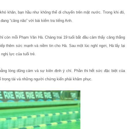
khó khăn, bạn hầu như không thể di chuyển trên mặt nước. Trong khi đó,
 đang “căng não” với bài kiểm tra tiếng Anh.
hỉ còn mỗi Phạm Văn Hà. Chàng trai 19 tuổi bắt đầu cảm thấy căng thẳng
 tiếp thêm sức mạnh và niềm tin cho Hà. Sau một lúc nghỉ ngơi, Hà lấy lại
ghị lực của tuổi trẻ.
ằng lòng dũng cảm và sự kiên định ý chí. Phần thi hết sức đặc biệt của
tổ trọng tài và những người chứng kiến phải khâm phục.