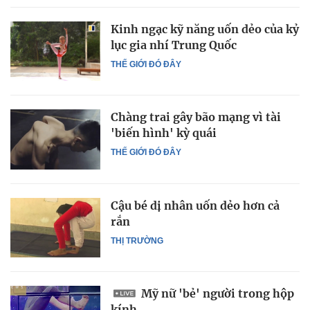
Kinh ngạc kỹ năng uốn dẻo của kỷ
lục gia nhí Trung Quốc
THẾ GIỚI ĐÓ ĐÂY
Chàng trai gây bão mạng vì tài
'biến hình' kỳ quái
THẾ GIỚI ĐÓ ĐÂY
Cậu bé dị nhân uốn dẻo hơn cả
rắn
THỊ TRƯỜNG
Mỹ nữ 'bẻ' người trong hộp
kính