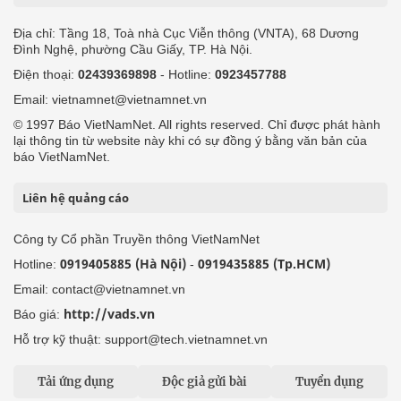
Địa chỉ: Tầng 18, Toà nhà Cục Viễn thông (VNTA), 68 Dương
Đình Nghệ, phường Cầu Giấy, TP. Hà Nội.
Điện thoại:
02439369898
- Hotline:
0923457788
Email: vietnamnet@vietnamnet.vn
© 1997 Báo VietNamNet. All rights reserved. Chỉ được phát hành
lại thông tin từ website này khi có sự đồng ý bằng văn bản của
báo VietNamNet.
Liên hệ quảng cáo
Công ty Cổ phần Truyền thông VietNamNet
0919405885 (Hà Nội)
0919435885 (Tp.HCM)
Hotline:
-
Email: contact@vietnamnet.vn
http://vads.vn
Báo giá:
Hỗ trợ kỹ thuật: support@tech.vietnamnet.vn
Tải ứng dụng
Độc giả gửi bài
Tuyển dụng