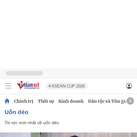
# ASEAN CUP 2026
Chính trị
Thời sự
Kinh doanh
Dân tộc và Tôn giáo
uốn dẻo
Tin tức mới nhất về
uốn dẻo