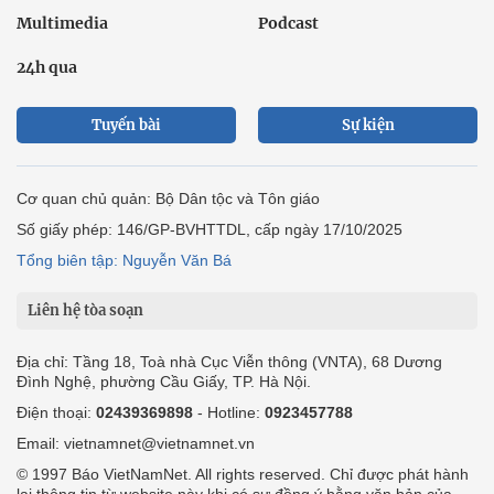
Multimedia
Podcast
24h qua
Tuyến bài
Sự kiện
Cơ quan chủ quản: Bộ Dân tộc và Tôn giáo
Số giấy phép: 146/GP-BVHTTDL, cấp ngày 17/10/2025
Tổng biên tập: Nguyễn Văn Bá
Liên hệ tòa soạn
Địa chỉ: Tầng 18, Toà nhà Cục Viễn thông (VNTA), 68 Dương
Đình Nghệ, phường Cầu Giấy, TP. Hà Nội.
Điện thoại:
02439369898
- Hotline:
0923457788
Email: vietnamnet@vietnamnet.vn
© 1997 Báo VietNamNet. All rights reserved. Chỉ được phát hành
lại thông tin từ website này khi có sự đồng ý bằng văn bản của