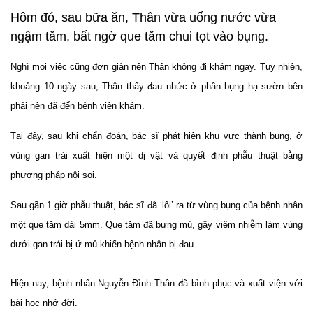
Hôm đó, sau bữa ăn, Thân vừa uống nước vừa
ngậm tăm, bất ngờ que tăm chui tọt vào bụng.
Nghĩ mọi việc cũng đơn giản nên Thân không đi khám ngay. Tuy nhiên,
khoảng 10 ngày sau, Thân thấy đau nhức ở phần bụng hạ sườn bên
phải nên đã đến bệnh viện khám.
Tại đây, sau khi chẩn đoán, bác sĩ phát hiện khu vực thành bụng, ở
vùng gan trái xuất hiện một dị vật và quyết định phẫu thuật bằng
phương pháp nội soi.
Sau gần 1 giờ phẫu thuật, bác sĩ đã ‘lôi’ ra từ vùng bụng của bệnh nhân
một que tăm dài 5mm. Que tăm đã bưng mủ, gây viêm nhiễm làm vùng
dưới gan trái bị ứ mủ khiến bệnh nhân bị đau.
Hiện nay, bệnh nhân Nguyễn Đình Thân đã bình phục và xuất viện với
bài học nhớ đời.