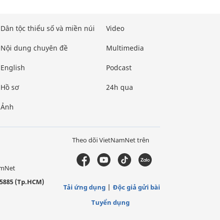
Dân tộc thiểu số và miền núi
Video
Nội dung chuyên đề
Multimedia
English
Podcast
Hồ sơ
24h qua
Ảnh
Theo dõi VietNamNet trên
amNet
5885 (Tp.HCM)
Tải ứng dụng
Độc giả gửi bài
Tuyển dụng