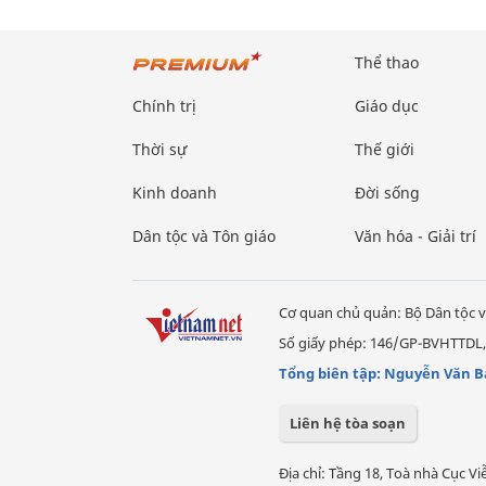
Thể thao
Chính trị
Giáo dục
Thời sự
Thế giới
Kinh doanh
Đời sống
Dân tộc và Tôn giáo
Văn hóa - Giải trí
Cơ quan chủ quản: Bộ Dân tộc v
Số giấy phép: 146/GP-BVHTTDL,
Tổng biên tập: Nguyễn Văn B
Liên hệ tòa soạn
Địa chỉ: Tầng 18, Toà nhà Cục 