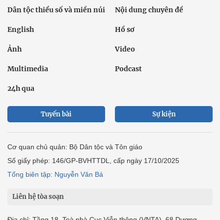
Dân tộc thiểu số và miền núi
Nội dung chuyên đề
English
Hồ sơ
Ảnh
Video
Multimedia
Podcast
24h qua
Tuyến bài
Sự kiện
Cơ quan chủ quản: Bộ Dân tộc và Tôn giáo
Số giấy phép: 146/GP-BVHTTDL, cấp ngày 17/10/2025
Tổng biên tập: Nguyễn Văn Bá
Liên hệ tòa soạn
Địa chỉ: Tầng 18, Toà nhà Cục Viễn thông (VNTA), 68 Dương