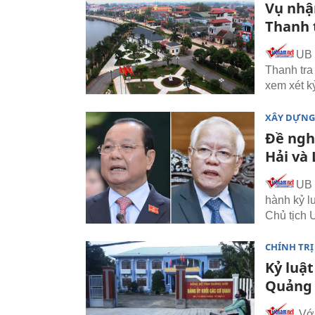
Vụ nhậ
Thanh 
UB 
Thanh tra
xem xét kỷ
XÂY DỰNG
Đề ngh
Hải và
UB 
hành kỷ l
Chủ tịch
CHÍNH TRỊ
Kỷ luật
Quảng
Với