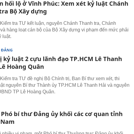
n hối lộ ở Vĩnh Phúc: Xem xét kỷ luật Chánh
tra Bộ Xây dựng
Kiểm tra TƯ kết luận, nguyên Chánh Thanh tra, Chánh
 và hàng loạt cán bộ của Bộ Xây dựng vi phạm đến mức phải
 luật.
 ĐẢNG
ị kỷ luật 2 cựu lãnh đạo TP.HCM Lê Thanh
 Lê Hoàng Quân
Kiểm tra TƯ đề nghị Bộ Chính trị, Ban Bí thư xem xét, thi
uật nguyên Bí thư Thành ủy TP.HCM Lê Thanh Hải và nguyên
 UBND TP Lê Hoàng Quân.
 Phó bí thư Đảng ủy khối các cơ quan tỉnh
 Nam
 nhiều vi phạm, một Phó bí thư Thường trực Đảng ủy khối