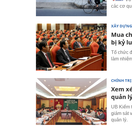
các cơ qu
XÂY DỰNG
Mua ch
bị kỷ l
Tổ chức đ
làm nhiệm 
CHÍNH TRỊ
Xem xét
quản l
UB Kiểm t
giám sát v
quản lý.