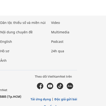
Dân tộc thiểu số và miền núi
Video
Nội dung chuyên đề
Multimedia
English
Podcast
Hồ sơ
24h qua
Ảnh
Theo dõi VietNamNet trên
amNet
5885 (Tp.HCM)
Tải ứng dụng
Độc giả gửi bài