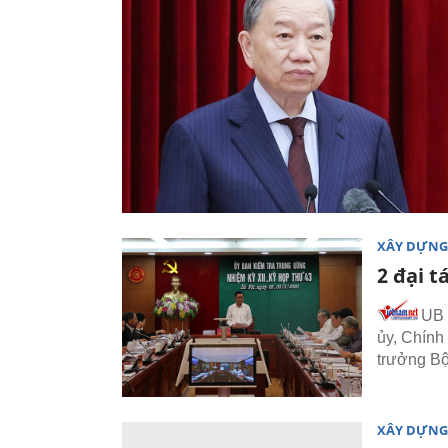
XÂY DỰNG
2 đại t
UB 
ủy, Chính
trưởng Bộ
XÂY DỰNG