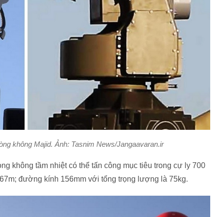
hòng không Majid. Ảnh: Tasnim News/Jangaavaran.ir
òng không tầm nhiệt có thể tấn công mục tiêu trong cự ly 700
2,67m; đường kính 156mm với tổng trọng lượng là 75kg.