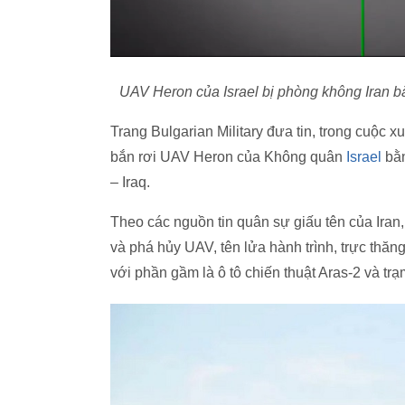
UAV Heron của Israel bị phòng không Iran bắ
Trang Bulgarian Military đưa tin, trong cuộc x
bắn rơi UAV Heron của Không quân
Israel
bằn
– Iraq.
Theo các nguồn tin quân sự giấu tên của Iran
và phá hủy UAV, tên lửa hành trình, trực thăn
với phần gầm là ô tô chiến thuật Aras-2 và t