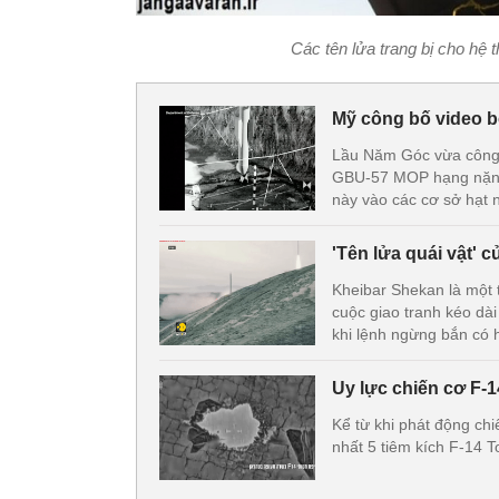
Các tên lửa trang bị cho hệ
Mỹ công bố video b
Lầu Năm Góc vừa công 
GBU-57 MOP hạng nặng 
này vào các cơ sở hạt 
'Tên lửa quái vật' c
Kheibar Shekan là một t
cuộc giao tranh kéo dài
khi lệnh ngừng bắn có h
Uy lực chiến cơ F-1
Kể từ khi phát động ch
nhất 5 tiêm kích F-14 T