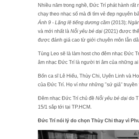
Nhiều năm trong nghề, Đức Trí phát hành rất
chạy theo nhạc số mà đi tìm vẻ đẹp nguyên b
Ánh 9 - Lặng lẽ tiếng dương cầm
(2013);
Ngàn
và mới nhất là
Nỗi yêu bé dại
(2021) được thể
được đánh giá cao từ giới chuyên môn lẫn dâ
Tùng Leo sẽ là làm host cho đêm nhạc Đức Trí
âm nhạc Đức Trí là người tri âm của những ai
Bốn ca sĩ Lê Hiếu, Thùy Chi, Uyên Linh và H
của Đức Trí. Họ ví như những "sứ giả" truyền 
Đêm nhạc Đức Trí chủ đề
Nỗi yêu bé dại
do T
15/1 sắp tới tại TP.HCM.
Đức Trí nói lý do chọn Thùy Chi thay vì Ph