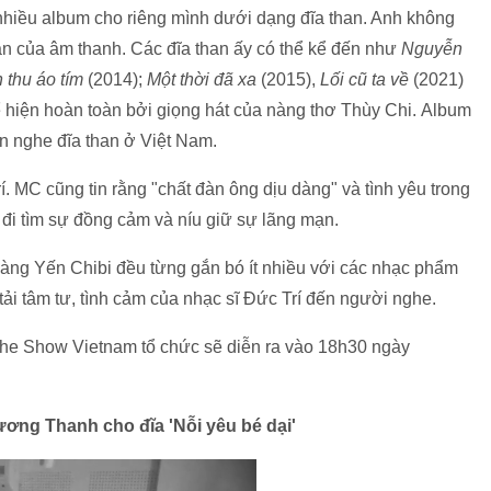
 nhiều album cho riêng mình dưới dạng đĩa than. Anh không
ản của âm thanh. Các đĩa than ấy có thể kể đến như
Nguyễn
 thu áo tím
(2014);
Một thời đã xa
(2015),
Lối cũ ta về
(2021)
 hiện hoàn toàn bởi giọng hát của nàng thơ Thùy Chi. Album
n nghe đĩa than ở Việt Nam.
. MC cũng tin rằng "chất đàn ông dịu dàng" và tình yêu trong
 đi tìm sự đồng cảm và níu giữ sự lãng mạn.
oàng Yến Chibi đều từng gắn bó ít nhiều với các nhạc phẩm
tải tâm tư, tình cảm của nhạc sĩ Đức Trí đến người nghe.
he Show Vietnam tổ chức sẽ diễn ra vào 18h30 ngày
ương Thanh cho đĩa 'Nỗi yêu bé dại'