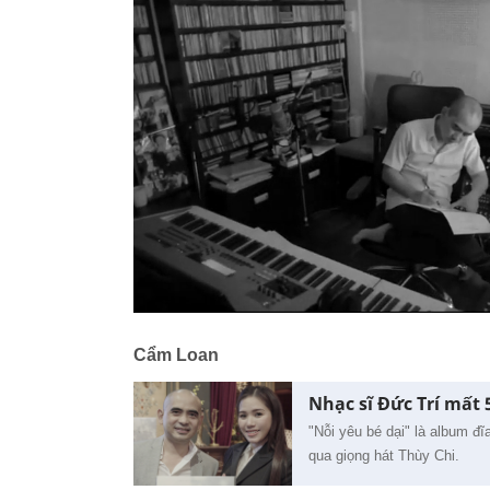
Cẩm Loan
Nhạc sĩ Đức Trí mất
"Nỗi yêu bé dại" là album đ
qua giọng hát Thùy Chi.