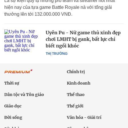
Là sự kiện quy tụ những pro team và streamer hot nhất
hiện nay của tựa game Battle Royale nà với tổng giải
thưởng lên tới 132.000.000 VNĐ.
Uyên Pu - Nữ game thủ xinh đẹp
chơi LMHT bị gank, bất lực chỉ
biết ngồi khóc
THỊ TRƯỜNG
Chính trị
Thời sự
Kinh doanh
Dân tộc và Tôn giáo
Thể thao
Giáo dục
Thế giới
Đời sống
Văn hóa - Giải trí