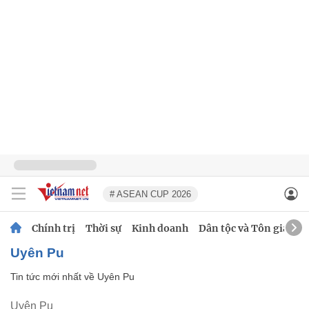
# ASEAN CUP 2026
Chính trị
Thời sự
Kinh doanh
Dân tộc và Tôn giáo
Uyên Pu
Tin tức mới nhất về
Uyên Pu
Uyên Pu