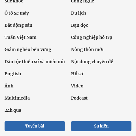
Sức khỏe
Công nghệ
Ô tô xe máy
Du lịch
Bất động sản
Bạn đọc
Tuần Việt Nam
Công nghiệp hỗ trợ
Giảm nghèo bền vững
Nông thôn mới
Dân tộc thiểu số và miền núi
Nội dung chuyên đề
English
Hồ sơ
Ảnh
Video
Multimedia
Podcast
24h qua
Tuyến bài
Sự kiện