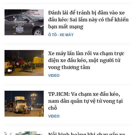
Đánh lái để tránh bị đâm vào xe
đầu kéo: Sai lầm này có thể khiến
bạn mất mạng
Ô TÔ - XE MÁY
Xe máy lấn làn rồi va chạm trực
diện xe đầu kéo, một người tử
vong thương tâm
VIDEO
TP.HCM: Va chạm xe đầu kéo,
nam dân quân tự vệ tử vong tại
chỗ
VIDEO
Nỗi kinh hoàng khi chạy gần xe