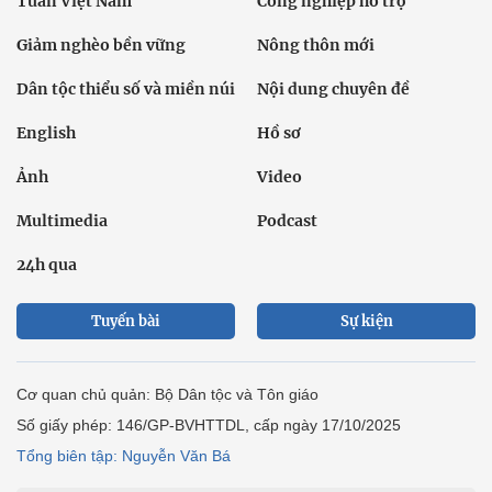
Tuần Việt Nam
Công nghiệp hỗ trợ
Giảm nghèo bền vững
Nông thôn mới
Dân tộc thiểu số và miền núi
Nội dung chuyên đề
English
Hồ sơ
Ảnh
Video
Multimedia
Podcast
24h qua
Tuyến bài
Sự kiện
Cơ quan chủ quản: Bộ Dân tộc và Tôn giáo
Số giấy phép: 146/GP-BVHTTDL, cấp ngày 17/10/2025
Tổng biên tập: Nguyễn Văn Bá