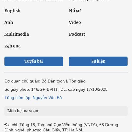
English
Hồ sơ
Ảnh
Video
Multimedia
Podcast
24h qua
Tuyến bài
Sự kiện
Cơ quan chủ quản: Bộ Dân tộc và Tôn giáo
Số giấy phép: 146/GP-BVHTTDL, cấp ngày 17/10/2025
Tổng biên tập: Nguyễn Văn Bá
Liên hệ tòa soạn
Địa chỉ: Tầng 18, Toà nhà Cục Viễn thông (VNTA), 68 Dương
Đình Nghệ, phường Cầu Giấy, TP. Hà Nội.