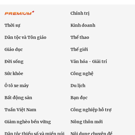
Chính trị
Thời sự
Kinh doanh
Dân tộc và Tôn giáo
Thể thao
Giáo dục
Thế giới
Đời sống
Văn hóa - Giải trí
Sức khỏe
Công nghệ
Ô tô xe máy
Du lịch
Bất động sản
Bạn đọc
Tuần Việt Nam
Công nghiệp hỗ trợ
Giảm nghèo bền vững
Nông thôn mới
Dân tộc thiểu số và miền núi
Nội dung chuyên đề