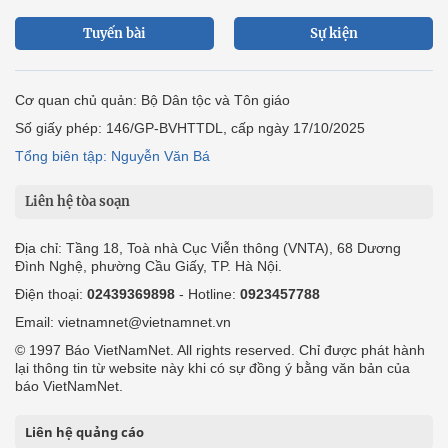
Số giấy phép: 146/GP-BVHTTDL, cấp ngày 17/10/2025
Tổng biên tập: Nguyễn Văn Bá
Liên hệ tòa soạn
Địa chỉ: Tầng 18, Toà nhà Cục Viễn thông (VNTA), 68 Dương
Đình Nghệ, phường Cầu Giấy, TP. Hà Nội.
Điện thoại:
02439369898
- Hotline:
0923457788
Email: vietnamnet@vietnamnet.vn
© 1997 Báo VietNamNet. All rights reserved. Chỉ được phát hành
lại thông tin từ website này khi có sự đồng ý bằng văn bản của
báo VietNamNet.
Liên hệ quảng cáo
Công ty Cổ phần Truyền thông VietNamNet
0919405885 (Hà Nội)
0919435885 (Tp.HCM)
Hotline:
-
Email: contact@vietnamnet.vn
http://vads.vn
Báo giá: