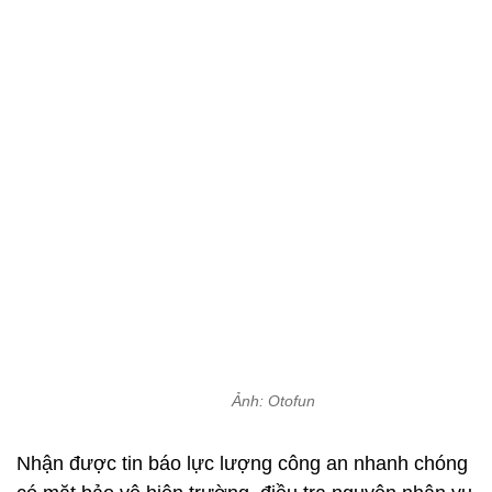
Ảnh: Otofun
Nhận được tin báo lực lượng công an nhanh chóng
có mặt bảo vệ hiện trường, điều tra nguyên nhân vụ
tai nạn và phân luồng giao thông.