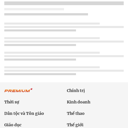
Chính trị
Thời sự
Kinh doanh
Dân tộc và Tôn giáo
Thể thao
Giáo dục
Thế giới
Đời sống
Văn hóa - Giải trí
Sức khỏe
Công nghệ
Ô tô xe máy
Du lịch