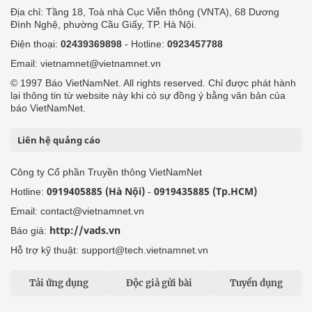
Địa chỉ: Tầng 18, Toà nhà Cục Viễn thông (VNTA), 68 Dương
Đình Nghệ, phường Cầu Giấy, TP. Hà Nội.
Điện thoại:
02439369898
- Hotline:
0923457788
Email: vietnamnet@vietnamnet.vn
© 1997 Báo VietNamNet. All rights reserved. Chỉ được phát hành
lại thông tin từ website này khi có sự đồng ý bằng văn bản của
báo VietNamNet.
Liên hệ quảng cáo
Công ty Cổ phần Truyền thông VietNamNet
0919405885 (Hà Nội)
0919435885 (Tp.HCM)
Hotline:
-
Email: contact@vietnamnet.vn
http://vads.vn
Báo giá:
Hỗ trợ kỹ thuật: support@tech.vietnamnet.vn
Tải ứng dụng
Độc giả gửi bài
Tuyển dụng