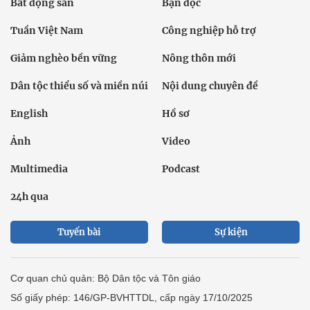
Bất động sản
Bạn đọc
Tuần Việt Nam
Công nghiệp hỗ trợ
Giảm nghèo bền vững
Nông thôn mới
Dân tộc thiểu số và miền núi
Nội dung chuyên đề
English
Hồ sơ
Ảnh
Video
Multimedia
Podcast
24h qua
Tuyến bài
Sự kiện
Cơ quan chủ quản: Bộ Dân tộc và Tôn giáo
Số giấy phép: 146/GP-BVHTTDL, cấp ngày 17/10/2025