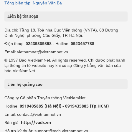
Tổng biên tập: Nguyễn Văn Bá
Liên hệ tòa soạn
Địa chỉ: Tầng 18, Toà nhà Cục Viễn thông (VNTA), 68 Dương
Đình Nghệ, phường Cầu Giấy, TP. Hà Nội.
Điện thoại:
02439369898
- Hotline:
0923457788
Email: vietnamnet@vietnamnet.vn
© 1997 Báo VietNamNet. All rights reserved. Chỉ được phát hành
lại thông tin từ website này khi có sự đồng ý bằng văn bản của
báo VietNamNet.
Liên hệ quảng cáo
Công ty Cổ phần Truyền thông VietNamNet
0919405885 (Hà Nội)
0919435885 (Tp.HCM)
Hotline:
-
Email: contact@vietnamnet.vn
http://vads.vn
Báo giá:
Hỗ trợ kỹ thuật: support@tech.vietnamnet.vn