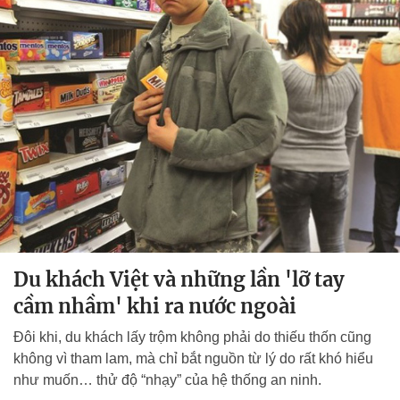
Du khách Việt và những lần 'lỡ tay
cầm nhầm' khi ra nước ngoài
Đôi khi, du khách lấy trộm không phải do thiếu thốn cũng
không vì tham lam, mà chỉ bắt nguồn từ lý do rất khó hiểu
như muốn… thử độ “nhạy” của hệ thống an ninh.