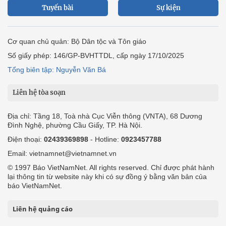
Tuyến bài
Sự kiện
Cơ quan chủ quản: Bộ Dân tộc và Tôn giáo
Số giấy phép: 146/GP-BVHTTDL, cấp ngày 17/10/2025
Tổng biên tập: Nguyễn Văn Bá
Liên hệ tòa soạn
Địa chỉ: Tầng 18, Toà nhà Cục Viễn thông (VNTA), 68 Dương
Đình Nghệ, phường Cầu Giấy, TP. Hà Nội.
Điện thoại:
02439369898
- Hotline:
0923457788
Email: vietnamnet@vietnamnet.vn
© 1997 Báo VietNamNet. All rights reserved. Chỉ được phát hành
lại thông tin từ website này khi có sự đồng ý bằng văn bản của
báo VietNamNet.
Liên hệ quảng cáo