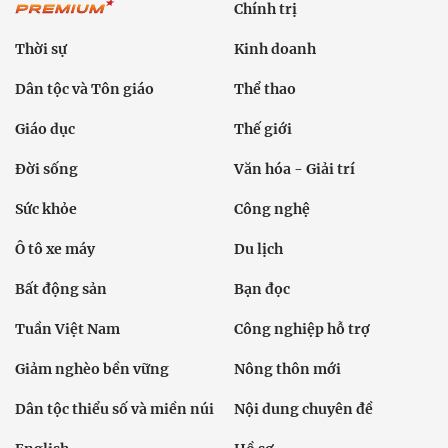
Chính trị
Thời sự
Kinh doanh
Dân tộc và Tôn giáo
Thể thao
Giáo dục
Thế giới
Đời sống
Văn hóa - Giải trí
Sức khỏe
Công nghệ
Ô tô xe máy
Du lịch
Bất động sản
Bạn đọc
Tuần Việt Nam
Công nghiệp hỗ trợ
Giảm nghèo bền vững
Nông thôn mới
Dân tộc thiểu số và miền núi
Nội dung chuyên đề